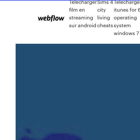
Telecharger
Sims 4
Télécharge
film en
city
itunes for 
streaming
living
operating
sur android
cheats
system
windows 7