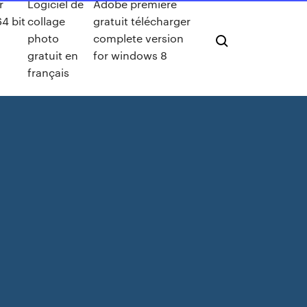
r
Logiciel de
Adobe premiere
64 bit
collage
gratuit télécharger
photo
complete version
gratuit en
for windows 8
français